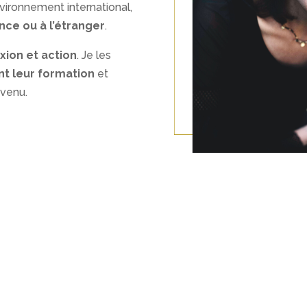
vironnement international,
nce ou à l’étranger
.
exion et action
. Je les
nt leur formation
et
venu.