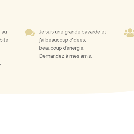

s au
Je suis une grande bavarde et
bite
j’ai beaucoup d’idées,
beaucoup d’énergie.
Demandez à mes amis.
e