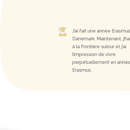

J’ai fait une année Erasmu
Danemark. Maintenant, j’ha
à la frontière suisse et j’ai
l’impression de vivre
perpétuellement en anné
Erasmus.