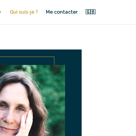
Qui suis-je ?
Me contacter
🇬🇧