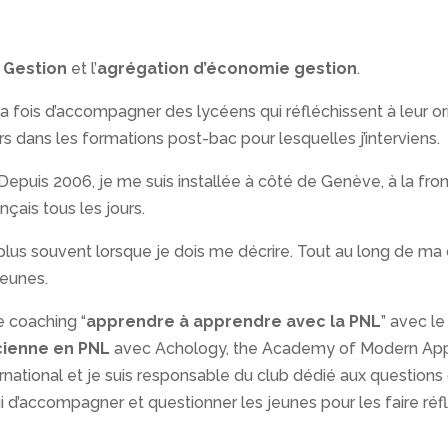
 Gestion
et l’
agrégation d’économie gestion
.
a fois d’accompagner des lycéens qui réfléchissent à leur o
rs dans les formations post-bac pour lesquelles j’interviens.
Depuis 2006, je me suis installée à côté de Genève, à la fro
ançais tous les jours.
e plus souvent lorsque je dois me décrire. Tout au long de ma ca
jeunes.
e coaching “
apprendre à apprendre avec la PNL
” avec le
cienne en PNL
avec Achology, the Academy of Modern App
ernational et je suis responsable du club dédié aux questions
’accompagner et questionner les jeunes pour les faire réfléc