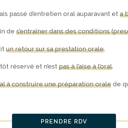
ais passé d’entretien oral auparavant et
a 
oin de
s’entraîner dans des conditions (pres
it
un retour sur sa prestation orale
.
tôt réservé et n’est
pas à l’aise à l’oral
.
al à construire une préparation orale
de qu
PRENDRE RDV