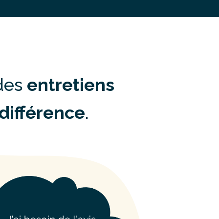
 des
entretiens
 différence
.