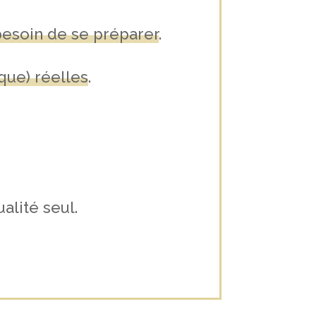
besoin de se préparer
.
que) réelles
.
alité seul.