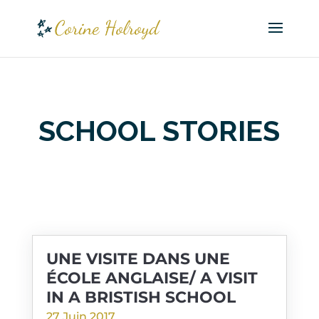
SCHOOL STORIES
UNE VISITE DANS UNE
ÉCOLE ANGLAISE/ A VISIT
IN A BRISTISH SCHOOL
27 Juin 2017