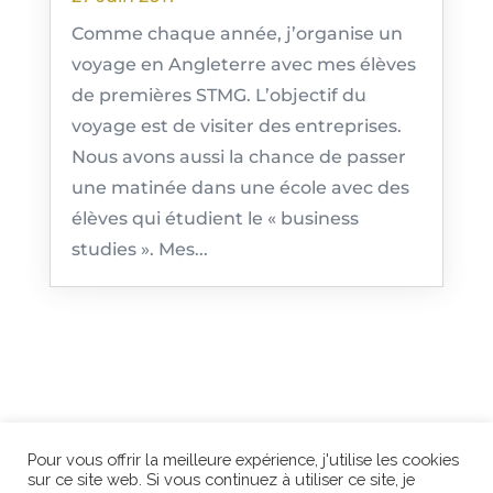
Comme chaque année, j’organise un
voyage en Angleterre avec mes élèves
de premières STMG. L’objectif du
voyage est de visiter des entreprises.
Nous avons aussi la chance de passer
une matinée dans une école avec des
élèves qui étudient le « business
studies ». Mes...
Pour vous offrir la meilleure expérience, j'utilise les cookies
Copyright © Corine Holroyd | 2021-2026
sur ce site web. Si vous continuez à utiliser ce site, je