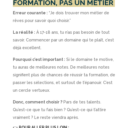
FORMATION, PAS UN MÉTIER
Erreur courante :
“Je dois trouver mon métier de
rêves pour savoir quoi choisir.”
La réalité :
À 17-18 ans, tu n’as pas besoin de tout
savoir. Commencer par un domaine qui te plaît, c’est
déjà excellent.
Pourquoi c’est important :
Si le domaine te motive,
tu auras de meilleures notes. De meilleures notes
signifient plus de chances de réussir ta formation, de
passer les sélections, et surtout de t’épanouir. C’est
un cercle vertueux.
Donc, comment choisir ?
Pars de tes talents.
Qu’est-ce que tu fais bien ? Qu’est-ce qui t’attire
vraiment ? Le reste viendra après.
👉
POUR ALLER PLUS LOIN :