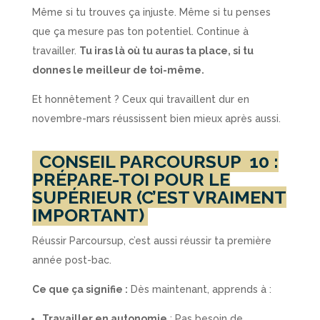
Même si tu trouves ça injuste. Même si tu penses
que ça mesure pas ton potentiel. Continue à
travailler.
Tu iras là où tu auras ta place, si tu
donnes le meilleur de toi-même.
Et honnêtement ? Ceux qui travaillent dur en
novembre-mars réussissent bien mieux après aussi.
CONSEIL PARCOURSUP
10 :
PRÉPARE-TOI POUR LE
SUPÉRIEUR (C’EST VRAIMENT
IMPORTANT)
Réussir Parcoursup, c’est aussi réussir ta première
année post-bac.
Ce que ça signifie :
Dès maintenant, apprends à :
Travailler en autonomie
: Pas besoin de