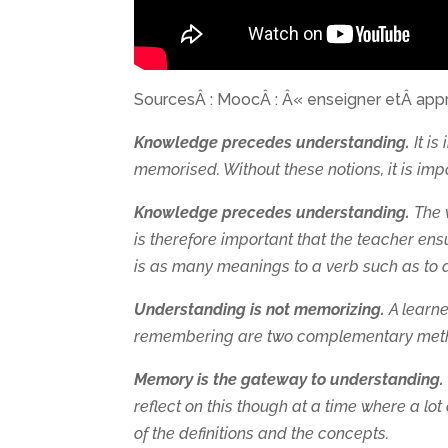
SourcesÂ : MoocÂ : Â« enseigner etÂ app
Knowledge precedes understanding.
It is
memorised. Without these notions, it is im
Knowledge precedes understanding.
The 
is therefore important that the teacher ens
is as many meanings to a verb such as to d
Understanding is not memorizing.
A learne
remembering are two complementary method
Memory is the gateway to understanding.
reflect on this though at a time where a l
of the definitions and the concepts.