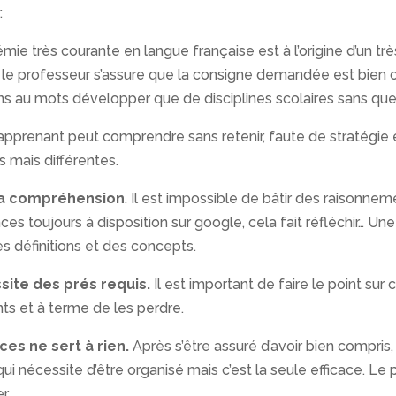
.
mie très courante en langue française est à l’origine d’un 
le professeur s’assure que la consigne demandée est bien cl
ns au mots développer que de disciplines scolaires sans que 
pprenant peut comprendre sans retenir, faute de stratégie
 mais différentes.
 la compréhension
. Il est impossible de bâtir des raisonn
es toujours à disposition sur google, cela fait réfléchir… U
s définitions et des concepts.
te des prés requis.
Il est important de faire le point sur
nts et à terme de les perdre.
es ne sert à rien.
Après s’être assuré d’avoir bien compris,
i nécessite d’être organisé mais c’est la seule efficace. Le
r.