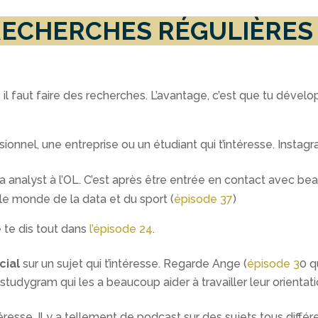
ES RECHERCHES RÉGULIÈRE
 il faut faire des recherches. L’avantage, c’est que tu dével
ionnel, une entreprise ou un étudiant qui t’intéresse. Instagr
a analyst à l’OL. C’est après être entrée en contact avec bea
 le monde de la data et du sport (
épisode 37
)
e te dis tout dans
l’épisode 24
.
cial
sur un sujet qui t’intéresse. Regarde Ange (
épisode 3
0 q
n studygram qui les a beaucoup aider à travailler leur orientati
ntéresse. Il y a tellement de podcast sur des sujets tous diffé