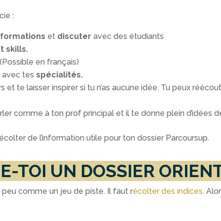
cie :
 formations
et
discuter
avec des étudiants
 skills.
(Possible en français)
e avec tes
spécialités.
 et te laisser inspirer si tu n’as aucune idée. Tu peux réécout
arler comme à ton prof principal et il te donne plein d’idées 
écolter de l’information utile pour ton dossier Parcoursup.
TUE-TOI UN DOSSIER ORIEN
n peu comme un jeu de piste. Il faut r
écolte
r des indices
.
Alor