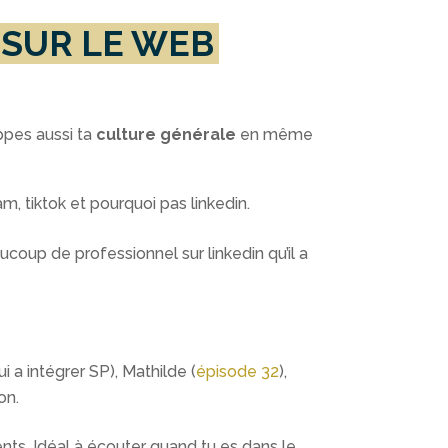
S SUR LE WEB
oppes aussi ta
culture générale
en même
am, tiktok et pourquoi pas linkedin.
ucoup de professionnel sur linkedin qu’il a
ui a intégrer SP), Mathilde (
épisode 32
),
on.
rents. Idéal à écouter quand tu es dans le