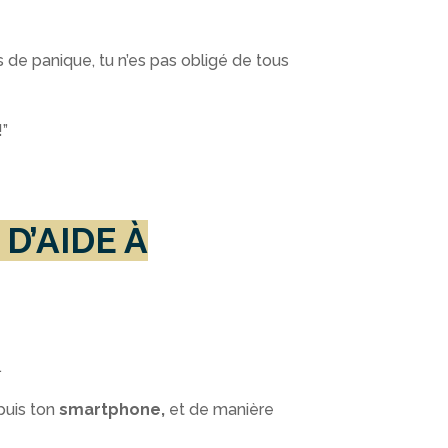
s de panique, tu n’es pas obligé de tous
!”
 D’AIDE À
.
epuis ton
smartphone,
et de manière