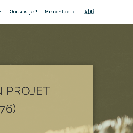
Qui suis-je ?
Me contacter
🇬🇧
N PROJET
76)