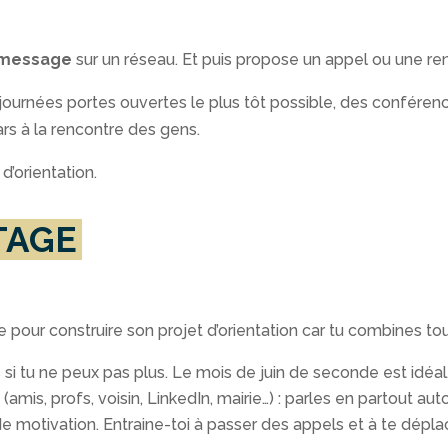
 message
sur un réseau. Et puis propose un appel ou une ren
journées portes ouvertes le plus tôt possible, des conférenc
ars à la rencontre des gens.
d’orientation.
STAGE
utile pour construire son projet d’orientation car tu combines t
 si tu ne peux pas plus. Le mois de juin de seconde est idéal
(amis, profs, voisin, LinkedIn, mairie…) : parles en partout auto
e de motivation. Entraine-toi à passer des appels et à te dép