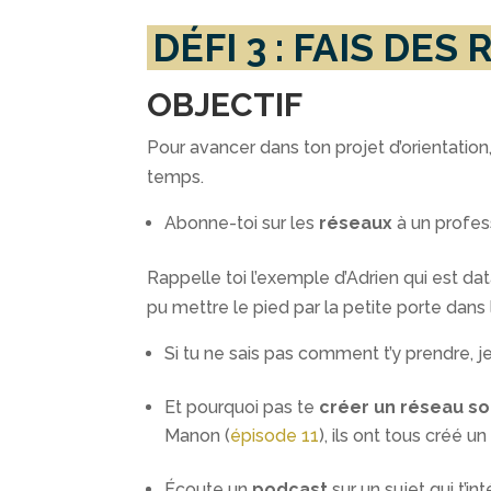
DÉFI 3 : FAIS D
OBJECTIF
Pour avancer dans ton projet d’orientation,
temps.
Abonne-toi sur les
réseaux
à un profess
Rappelle toi l’exemple d’Adrien qui est dat
pu mettre le pied par la petite porte dans
Si tu ne sais pas comment t’y prendre, j
Et pourquoi pas te
créer un réseau so
Manon (
épisode 11
), ils ont tous créé u
Écoute un
podcast
sur un sujet qui t’i