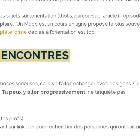
s sujets sur l’orientation (thotis, parcoursup, article1- épisod
te plaire. Un Mooc est un cours en ligne proposé le plus sou
a
plateforme
dédiée à l’orientation est top.
S RENCONTRES
oses sérieuses, car il va falloir échanger avec des gens…Cela
.
Tu peux y aller progressivement,
ne t’inquiète pas.
tes profs)
lant sur linkedin pour rechercher des personnes qui ont fait u