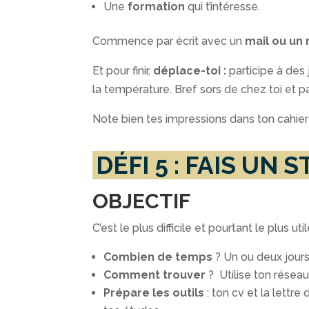
Une
formation
qui t’intéresse.
Commence par écrit avec un
mail ou un
Et pour finir,
déplace-toi :
participe à des 
la température. Bref sors de chez toi et p
Note bien tes impressions dans ton cahier 
DÉFI 5 : FAIS UN 
OBJECTIF
C’est le plus difficile et pourtant le plus 
Combien de temps
? Un ou deux jours
Comment trouver
? Utilise ton réseau 
Prépare les outils
: ton cv et la lettr