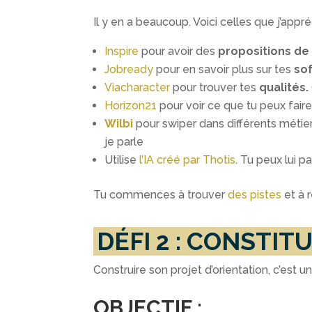
Il y en a beaucoup. Voici celles que j’appré
Inspire
pour avoir des
propositions de
Jobready
pour en savoir plus sur tes
soft
Viacharacter
pour trouver tes
qualités.
Horizon21
pour voir ce que tu peux fair
Wilbi
pour swiper dans différents métiers
je parle
Utilise
l’IA créé par Thotis
. Tu peux lui p
Tu commences à trouver
des pistes
et à r
DÉFI 2 : CONSTI
Construire son projet d’orientation, c’est u
OBJECTIF
: