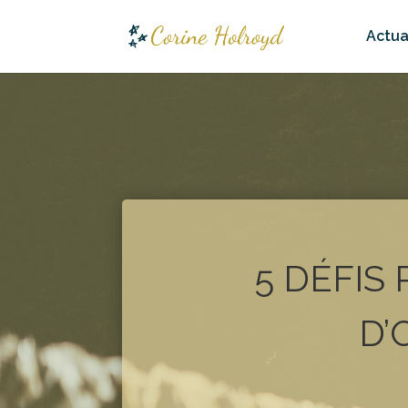
Actua
5 DÉFIS
D’