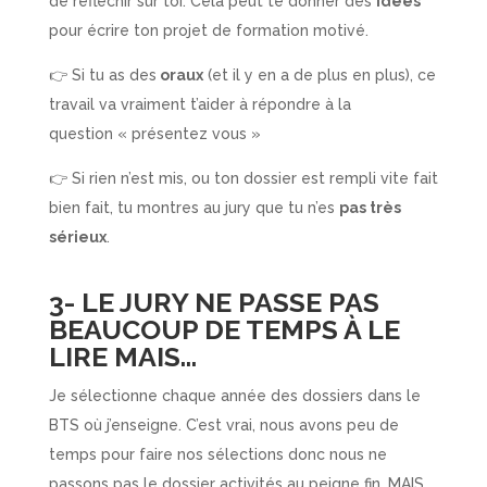
de réfléchir sur toi. Cela peut te donner des
idées
pour écrire ton projet de formation motivé.
👉 Si tu as des
oraux
(et il y en a de plus en plus), ce
travail va vraiment t’aider à répondre à la
question « présentez vous »
👉 Si rien n’est mis, ou ton dossier est rempli vite fait
bien fait, tu montres au jury que tu n’es
pas très
sérieux
.
3- LE JURY NE PASSE PAS
BEAUCOUP DE TEMPS À LE
LIRE MAIS…
Je sélectionne chaque année des dossiers dans le
BTS où j’enseigne. C’est vrai, nous avons peu de
temps pour faire nos sélections donc nous ne
passons pas le dossier activités au peigne fin…MAIS