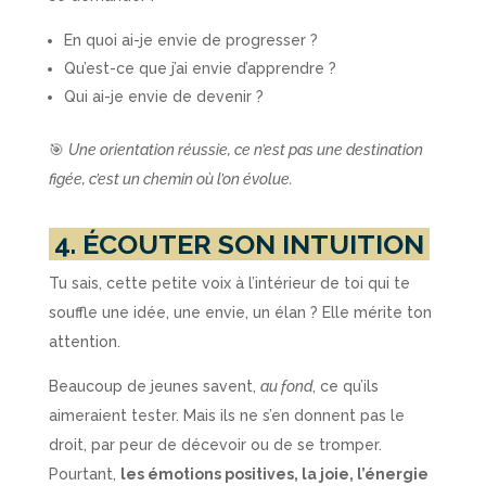
En quoi ai-je envie de progresser ?
Qu’est-ce que j’ai envie d’apprendre ?
Qui ai-je envie de devenir ?
🎯
Une orientation réussie, ce n’est pas une destination
figée, c’est un chemin où l’on évolue.
4. ÉCOUTER SON INTUITION
Tu sais, cette petite voix à l’intérieur de toi qui te
souffle une idée, une envie, un élan ? Elle mérite ton
attention.
Beaucoup de jeunes savent,
au fond
, ce qu’ils
aimeraient tester. Mais ils ne s’en donnent pas le
droit, par peur de décevoir ou de se tromper.
Pourtant,
les émotions positives, la joie, l’énergie