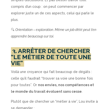
simples discussions. Et pas besoin d’avoir tout
compris d’un coup : on peut commencer par
explorer juste un de ces aspects, celui qui parle le
plus.
🔍
Orientation = exploration. Même un job d’été peut t’en
apprendre beaucoup sur toi.
3. ARRÊTER DE CHERCHER
“LE MÉTIER DE TOUTE UNE
VIE”
Voilà une croyance qui fait beaucoup de dégâts :
celle qu’il faudrait “trouver sa voie une bonne fois
pour toutes”. Or
nos envies, nos compétences et
le monde du travail évoluent sans cesse
.
Plutôt que de chercher un “métier à vie”, Lou invite à
se demander :